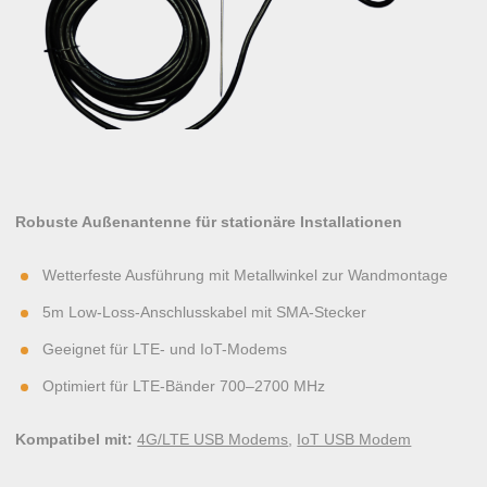
Robuste Außenantenne für stationäre Installationen
Wetterfeste Ausführung mit Metallwinkel zur Wandmontage
5m Low-Loss-Anschlusskabel mit SMA-Stecker
Geeignet für LTE- und IoT-Modems
Optimiert für LTE-Bänder 700–2700 MHz
Kompatibel mit:
4G/LTE USB Modems
,
IoT USB Modem